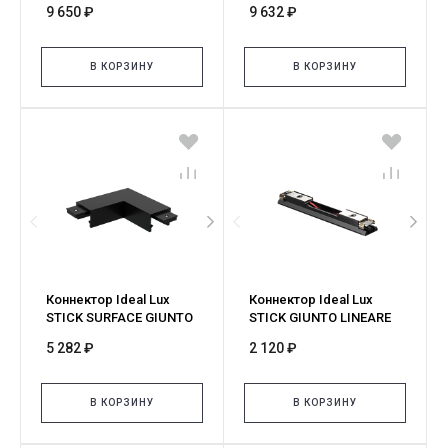
9 650 ₽
9 632 ₽
329512
345024
В КОРЗИНУ
В КОРЗИНУ
Коннектор Ideal Lux
Коннектор Ideal Lux
STICK SURFACE GIUNTO
STICK GIUNTO LINEARE
A L NERO 330358
NERO 329710
5 282 ₽
2 120 ₽
В КОРЗИНУ
В КОРЗИНУ