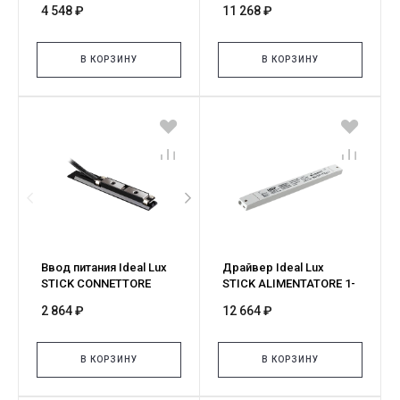
4 548 ₽
11 268 ₽
NERO 329598
BINARIO ON-OFF 150W
48Vdc NE 329666
В КОРЗИНУ
В КОРЗИНУ
Ввод питания Ideal Lux
Драйвер Ideal Lux
STICK CONNETTORE
STICK ALIMENTATORE 1-
ALIMENTAZIONE NERO
10V 150W 48Vdc 329673
2 864 ₽
12 664 ₽
329703
В КОРЗИНУ
В КОРЗИНУ