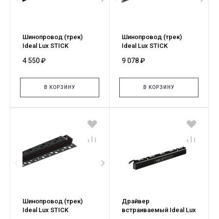
Шинопровод (трек)
Шинопровод (трек)
Ideal Lux STICK
Ideal Lux STICK
SURFACE BINARIO 1 MT
RECESSED BINARIO 2 MT
4 550 ₽
9 078 ₽
NERO 329574
NERO 329604
В КОРЗИНУ
В КОРЗИНУ
Шинопровод (трек)
Драйвер
Ideal Lux STICK
встраиваемый Ideal Lux
RECESSED BINARIO 1 MT
STICK ALIMENTATORE A