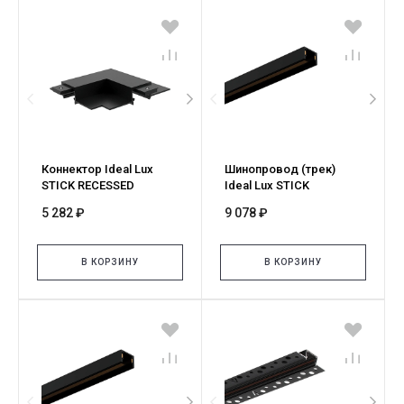
Коннектор Ideal Lux
Шинопровод (трек)
STICK RECESSED
Ideal Lux STICK
GIUNTO A L NERO 330365
SURFACE BINARIO 2 MT
5 282 ₽
9 078 ₽
NERO 329581
В КОРЗИНУ
В КОРЗИНУ