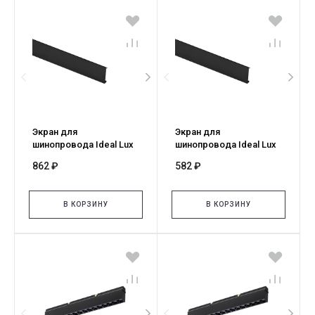
Экран для
Экран для
шинопровода Ideal Lux
шинопровода Ideal Lux
STICK COPERTURA
STICK COPERTURA
862 ₽
582 ₽
BINARIO 2 MT NERO
BINARIO 1 MT NERO
329642
329635
В КОРЗИНУ
В КОРЗИНУ