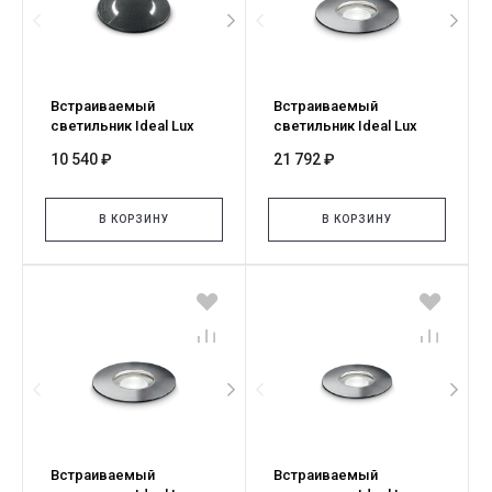
Встраиваемый
Встраиваемый
светильник Ideal Lux
светильник Ideal Lux
WAY FI D120 ROUND
ROCKET FI D90 WIDE
10 540 ₽
21 792 ₽
DOUBLE 351551
4000K 371009
В КОРЗИНУ
В КОРЗИНУ
Встраиваемый
Встраиваемый