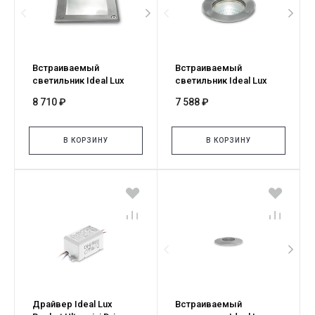
Встраиваемый
Встраиваемый
светильник Ideal Lux
светильник Ideal Lux
PARK FI D105 SQUARE
PARK FI D105 ROUND
8 710 ₽
7 588 ₽
351797
351780
В КОРЗИНУ
В КОРЗИНУ
Драйвер Ideal Lux
Встраиваемый