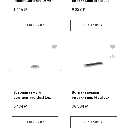
Rocket Ultramini Driver
светильник Ideal Lux
3W 700mA 325163
Rocket Ultramini PT 2.5W
1 416 ₽
9 238 ₽
325156
В КОРЗИНУ
В КОРЗИНУ
Встраиваемый
Встраиваемый
светильник Ideal Lux
светильник Ideal Lux
Rocket Ultramini PT 1.3W
Thor FI D29 3000K
6 434 ₽
36 504 ₽
325132
Acciaio 351278
В КОРЗИНУ
В КОРЗИНУ