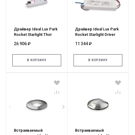
Драйвер Ideal Lux Park
Драйвер Ideal Lux Park
Rocket Starlight Thor
Rocket Starlight Driver
Driver On-Off 100W24Vdc
On-Off 035W 24Vdc
26 906 ₽
11 344 ₽
226200
226194
В КОРЗИНУ
В КОРЗИНУ
Встраиваемый
Встраиваемый