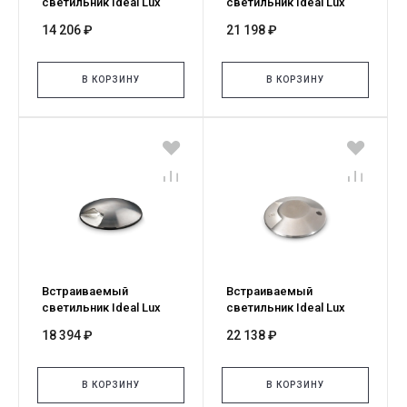
светильник Ideal Lux
светильник Ideal Lux
Rocket Mini PT 40°
Rocket Mini PT Two Side
14 206 ₽
21 198 ₽
212647
222837
В КОРЗИНУ
В КОРЗИНУ
Встраиваемый
Встраиваемый
светильник Ideal Lux
светильник Ideal Lux
Rocket Mini PT One Side
Rocket-1 PT 4000K
18 394 ₽
22 138 ₽
222820
122014
В КОРЗИНУ
В КОРЗИНУ