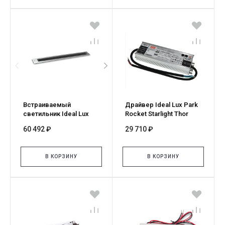
Встраиваемый
Драйвер Ideal Lux Park
светильник Ideal Lux
Rocket Starlight Thor
Thor FI D50 3000K
Driver On-Off 185W24Vdc
60 492 ₽
29 710 ₽
Acciaio 351285
226217
В КОРЗИНУ
В КОРЗИНУ