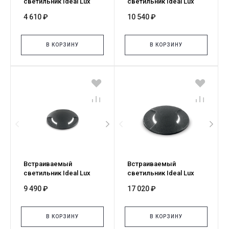
светильник Ideal Lux
светильник Ideal Lux
WAY FI D50 SQUARE
WAY FI D120 SQUARE
4 610 ₽
10 540 ₽
WIDE 351513
WIDE 351537
В КОРЗИНУ
В КОРЗИНУ
Встраиваемый
Встраиваемый
светильник Ideal Lux
светильник Ideal Lux
WAY FI D90 ROUND
WAY FI D160 ROUND
9 490 ₽
17 020 ₽
TRIPLE 351575
DOUBLE 351568
В КОРЗИНУ
В КОРЗИНУ