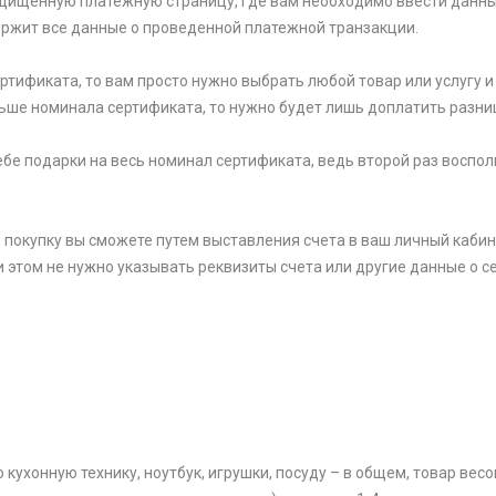
щищенную платежную страницу, где вам необходимо ввести данны
держит все данные о проведенной платежной транзакции.
тификата, то вам просто нужно выбрать любой товар или услугу и 
ьше номинала сертификата, то нужно будет лишь доплатить разни
 себе подарки на весь номинал сертификата, ведь второй раз вос
 покупку вы сможете путем выставления счета в ваш личный кабин
и этом не нужно указывать реквизиты счета или другие данные о се
ухонную технику, ноутбук, игрушки, посуду – в общем, товар весом