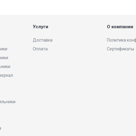
Услуги
О компании
Доставка
Политика кон
ники
Оплата
Сертификаты
ники
ьники
 зеркал
ильники
а