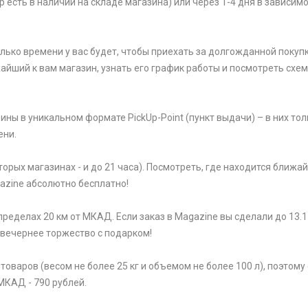
р есть в наличии на складе магазина) или через 1-4 дня в зависим
олько времени у вас будет, чтобы приехать за долгожданной покупк
жайший к вам магазин, узнать его график работы и посмотреть схем
ины в уникальном формате PickUp-Point (пункт выдачи) – в них тол
ени.
торых магазинах - и до 21 часа). Посмотреть, где находится ближ
gazine абсолютно бесплатно!
ределах 20 км от МКАД. Если заказ в Magazine вы сделали до 13.1
 вечернее торжество с подарком!
варов (весом не более 25 кг и объемом не более 100 л), поэтому 
МКАД - 790 рублей.