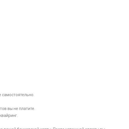
e самоcтоятельно.
тов вы не платите.
квайринг.