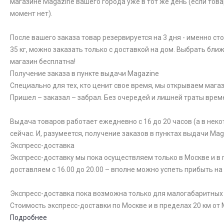
магазине Magazine вашего города уже в тот же день (если това
момент нет).
После вашего заказа товар резервируется на 3 дня - именно ст
35 кг, можно заказать только с доставкой на дом. Выбрать бли
магазин бесплатна!
Получение заказа в пункте выдачи Magazine
Специально для тех, кто ценит свое время, мы открываем магаз
Пришел – заказал – забрал. Без очередей и лишней траты врем
Выдача товаров работает ежедневно с 16 до 20 часов (а в неко
сейчас. И, разумеется, получение заказов в пунктах выдачи Ma
Экспресс-доставка
Экспресс-доставку мы пока осуществляем только в Москве и в п
доставляем с 16.00 до 20.00 – вполне можно успеть прибыть на
Экспресс-доставка пока возможна только для малогабаритных то
Стоимость экспресс-доставки по Москве и в пределах 20 км от 
Подробнее