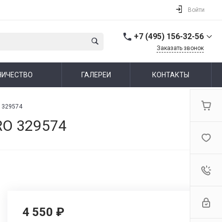
Войти
+7 (495) 156-32-56
Заказать звонок
+7 (495) 156-32-56
НИЧЕСТВО
ГАЛЕРЕИ
КОНТАКТЫ
г. Москва,
Алтуфьевское шоссе,
44
Пн-Пт: 10:00-19:00 Cб-Вс:
O 329574
Выходной
info@ideallux.ru
RO 329574
4 550 ₽