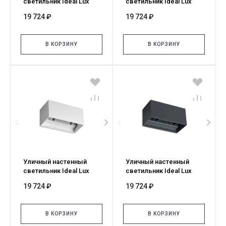
светильник Ideal Lux
светильник Ideal Lux
ATOM AP D20 GRIGIO
ATOM AP D20 COFFEE
19 724 ₽
19 724 ₽
3000K 366883
4000K 366876
В КОРЗИНУ
В КОРЗИНУ
Уличный настенный
Уличный настенный
светильник Ideal Lux
светильник Ideal Lux
ATOM AP D20 BIANCO
ATOM AP D20
19 724 ₽
19 724 ₽
4000K 366869
ANTRACITE 4000K
366852
В КОРЗИНУ
В КОРЗИНУ