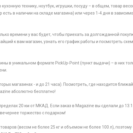
ухонную технику, ноутбук, игрушки, посуду – в общем, товар весом
р есть в наличии на складе магазина) или через 1-4 дня в зависим
олько времени у вас будет, чтобы приехать за долгожданной покупк
жайший к вам магазин, узнать его график работы и посмотреть схем
ины в уникальном формате PickUp-Point (пункт выдачи) – в них тол
ени.
торых магазинах - и до 21 часа). Посмотреть, где находится ближ
gazine абсолютно бесплатно!
ределах 20 км от МКАД. Если заказ в Magazine вы сделали до 13.1
 вечернее торжество с подарком!
варов (весом не более 25 кг и объемом не более 100 л), поэтому 