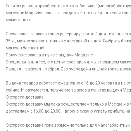
Если вы решили приобрести что-то небольшое (малогабаритную к
магазине Magazine вашего города уже в тот же день (если това
момент нет).
После вашего заказа товар резервируется на 3 дня - именно ст
35 кг, можно заказать только с доставкой на дом. Выбрать бли
магазин бесплатна!
Получение заказа в пункте выдачи Magazine
Специально для тех, кто ценит свое время, мы открываем магаз
Пришел – заказал – забрал. Без очередей и лишней траты врем
Выдача товаров работает ежедневно с 16 до 20 часов (а в неко
сейчас. И, разумеется, получение заказов в пунктах выдачи Ma
Экспресс-доставка
Экспресс-доставку мы пока осуществляем только в Москве и в п
доставляем с 16.00 до 20.00 – вполне можно успеть прибыть на
Экспресс-доставка пока возможна только для малогабаритных то