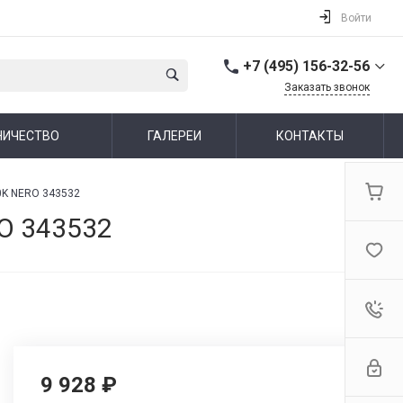
Войти
+7 (495) 156-32-56
Заказать звонок
+7 (495) 156-32-56
НИЧЕСТВО
ГАЛЕРЕИ
КОНТАКТЫ
г. Москва,
Алтуфьевское шоссе,
44
Пн-Пт: 10:00-19:00 Cб-Вс:
00K NERO 343532
Выходной
info@ideallux.ru
O 343532
9 928 ₽