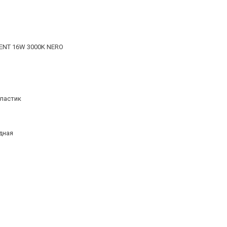
ENT 16W 3000K NERO
ластик
дная