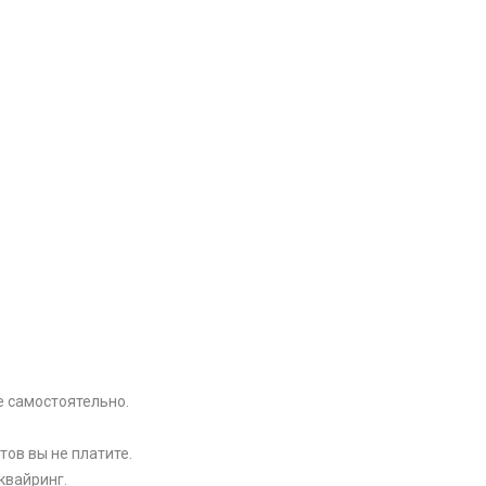
e самоcтоятельно.
тов вы не платите.
квайринг.