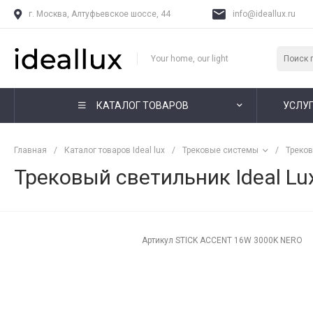
г. Москва, Алтуфьевское шоссе, 44
info@ideallux.ru
Your home, our light
КАТАЛОГ ТОВАРОВ
УСЛУ
Главная
/
Каталог товаров Ideal lux
/
Трековые системы
/
Треко
Трековый светильник Ideal L
Артикул
STICK ACCENT 16W 3000K NERO