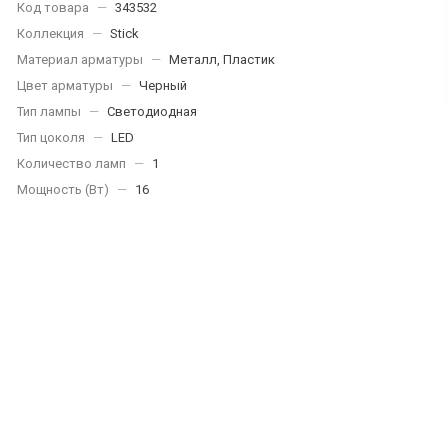
Код товара
—
343532
Коллекция
—
Stick
Материал арматуры
—
Металл, Пластик
Цвет арматуры
—
Черный
Тип лампы
—
Светодиодная
Тип цоколя
—
LED
Количество ламп
—
1
Мощность (Вт)
—
16