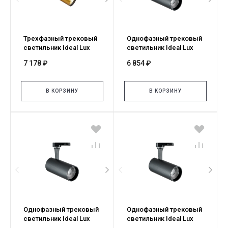
Трехфазный трековый
Однофазный трековый
светильник Ideal Lux
светильник Ideal Lux
FOX TR 3-PHASE 08W
FOX TR 1-PHASE 25W
7 178 ₽
6 854 ₽
CRI80 3000K ON-OFF
CRI90 3000K ON-OFF
OTTONE 283920
NERO 348322
В КОРЗИНУ
В КОРЗИНУ
Однофазный трековый
Однофазный трековый
светильник Ideal Lux
светильник Ideal Lux
FOX TR 1-PHASE 15W
FOX TR 1-PHASE 08W