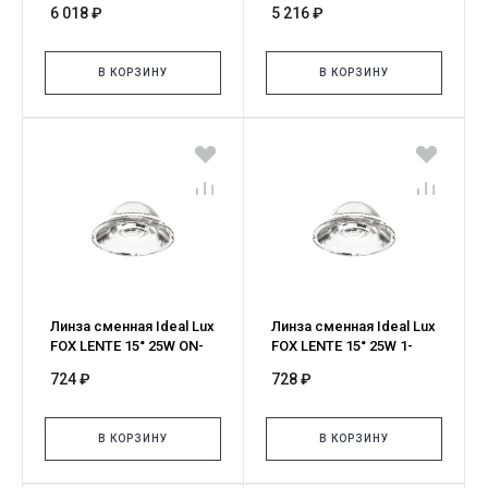
6 018 ₽
5 216 ₽
CRI90 3000K ON-OFF
CRI90 3000K ON-OFF
NERO 348315
NERO 348308
В КОРЗИНУ
В КОРЗИНУ
Линза сменная Ideal Lux
Линза сменная Ideal Lux
FOX LENTE 15° 25W ON-
FOX LENTE 15° 25W 1-
OFF 349145
10V/DALI 302768
724 ₽
728 ₽
В КОРЗИНУ
В КОРЗИНУ