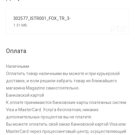
302577_ISTR001_FOX_TR_3-
PHASE_15W_CRI90_3000K_DALI_NERO
1.51 МБ
PDF
Оплата
Наличными
Оплатить товар наличными вы можете и при курьерской
доставке, и если решили забрать товар из ближайшего
магазина Magazine самоcтоятельно.
Банковской картой
К оплате принимаются банковские карты платежных систем
Visa и MasterCard. Услуга бесплатная, никаких
дополнительных процентов вы не платите.
Вы можете оплатить свой заказ банковской картой Visa или
MasterCard через процессинговый центр, осуществляющий