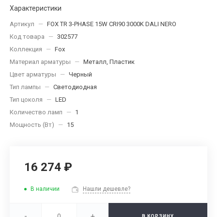
Характеристики
Артикул
—
FOX TR 3-PHASE 15W CRI90 3000K DALI NERO
Код товара
—
302577
Коллекция
—
Fox
Материал арматуры
—
Металл, Пластик
Цвет арматуры
—
Черный
Тип лампы
—
Светодиодная
Тип цоколя
—
LED
Количество ламп
—
1
Мощность (Вт)
—
15
16 274 ₽
В наличии
Нашли дешевле?
-
+
В КОРЗИНУ