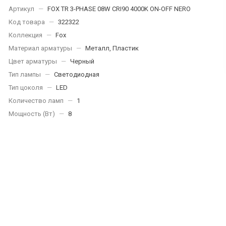
Артикул
—
FOX TR 3-PHASE 08W CRI90 4000K ON-OFF NERO
Код товара
—
322322
Коллекция
—
Fox
Материал арматуры
—
Металл, Пластик
Цвет арматуры
—
Черный
Тип лампы
—
Светодиодная
Тип цоколя
—
LED
Количество ламп
—
1
Мощность (Вт)
—
8