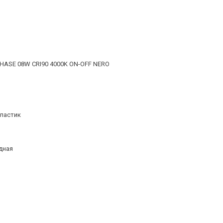
PHASE 08W CRI90 4000K ON-OFF NERO
ластик
дная