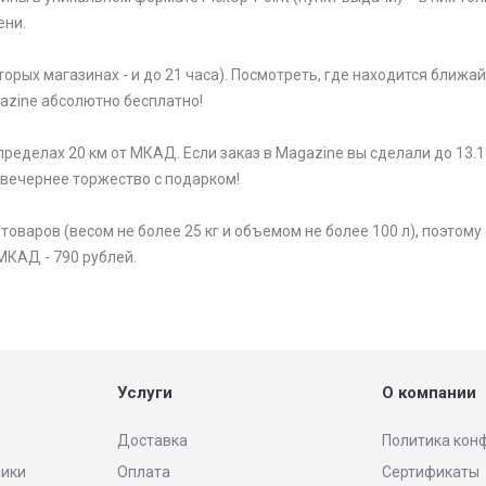
ени.
торых магазинах - и до 21 часа). Посмотреть, где находится ближ
gazine абсолютно бесплатно!
ределах 20 км от МКАД. Если заказ в Magazine вы сделали до 13.1
 вечернее торжество с подарком!
варов (весом не более 25 кг и объемом не более 100 л), поэтому 
МКАД - 790 рублей.
Услуги
О компании
Доставка
Политика кон
ники
Оплата
Сертификаты