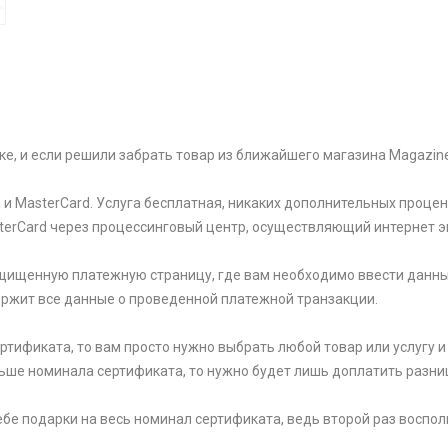
F
ке, и если решили забрать товар из ближайшего магазина Magazin
и MasterCard. Услуга бесплатная, никаких дополнительных процен
sterCard через процессинговый центр, осуществляющий интернет э
щищенную платежную страницу, где вам необходимо ввести данны
держит все данные о проведенной платежной транзакции.
тификата, то вам просто нужно выбрать любой товар или услугу и 
ьше номинала сертификата, то нужно будет лишь доплатить разни
 себе подарки на весь номинал сертификата, ведь второй раз вос