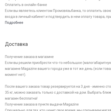
Оплатить в онлайн-банке
Если вы являетесь клиентом Промсвязьбанка, то оплатить свою
входа в личный кабинет и подтвердить в нем оплату товара, пр
Подробнее
Доставка
Получение заказа в магазине
Если вы решили приобрести что-то небольшое (малогабаритную к
магазине Magazine вашего города уже в тот же день (если това
момент нет).
После вашего заказа товар резервируется на 3 дня - именно ст
35 кг, можно заказать только с доставкой на дом. Выбрать бли
магазин бесплатна!
Получение заказа в пункте выдачи Magazine
Специально для тех, кто ценит свое время, мы открываем магаз