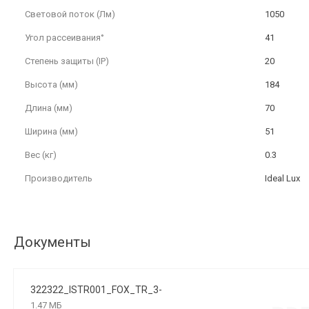
Световой поток (Лм)
1050
Угол рассеивания°
41
Степень защиты (IP)
20
Высота (мм)
184
Длина (мм)
70
Ширина (мм)
51
Вес (кг)
0.3
Производитель
Ideal Lux
Документы
322322_ISTR001_FOX_TR_3-
PHASE_08W_CRI90_4000K_ON-OFF_NERO
1.47 МБ