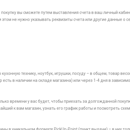
 покупку вы сможете путем выставления счета в ваш личный кабин
и этом не нужно указывать реквизиты счета или другие данные о се
ухонную технику, ноутбук, игрушки, посуду – в общем, товар весом
р есть в наличии на складе магазина) или через 1-4 дня в зависим
олько времени у вас будет, чтобы приехать за долгожданной покупк
жайший к вам магазин, узнать его график работы и посмотреть схем
ины в уникальном формате PickUp-Point (пункт выдачи) – в них тол