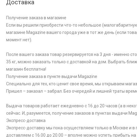
Доставка
Получение заказа в магазине
Если вы решили приобрести что-то небольшое (малогабаритную к
магазине Magazine вашего города уже в тот же день (если това
момент нет).
После вашего заказа товар резервируется на 3 дня - именно ст
35 кг, можно заказать только с доставкой на дом. Выбрать бли
магазин бесплатна!
Получение заказа в пункте выдачи Magazine
Специально для тех, кто ценит свое время, мы открываем магаз
Пришел – заказал – забрал. Без очередей и лишней траты врем
Выдача товаров работает ежедневно с 16 до 20 часов (а в неко
сейчас. И, разумеется, получение заказов в пунктах выдачи Ma
Экспресс-доставка
Экспресс-доставку мы пока осуществляем только в Москве и в п
доставляем с 16.00 до 20.00 – вполне можно успеть прибыть на