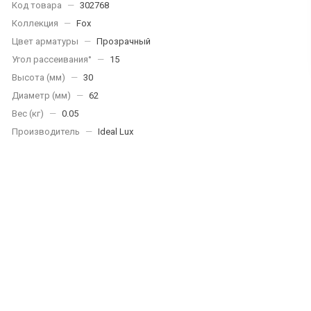
Код товара
—
302768
Коллекция
—
Fox
Цвет арматуры
—
Прозрачный
Угол рассеивания°
—
15
Высота (мм)
—
30
Диаметр (мм)
—
62
Вес (кг)
—
0.05
Производитель
—
Ideal Lux