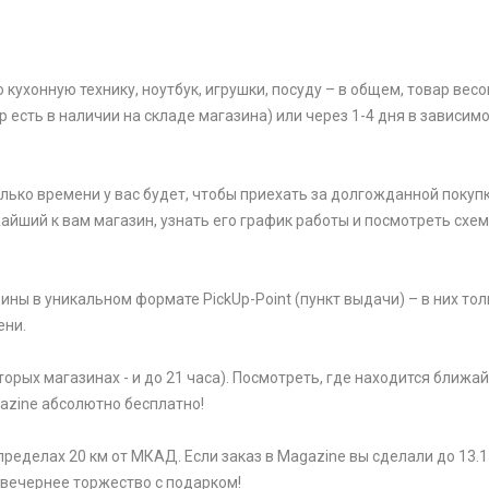
ухонную технику, ноутбук, игрушки, посуду – в общем, товар весом
р есть в наличии на складе магазина) или через 1-4 дня в зависим
олько времени у вас будет, чтобы приехать за долгожданной покупк
жайший к вам магазин, узнать его график работы и посмотреть схем
ины в уникальном формате PickUp-Point (пункт выдачи) – в них тол
ени.
торых магазинах - и до 21 часа). Посмотреть, где находится ближ
gazine абсолютно бесплатно!
ределах 20 км от МКАД. Если заказ в Magazine вы сделали до 13.1
 вечернее торжество с подарком!