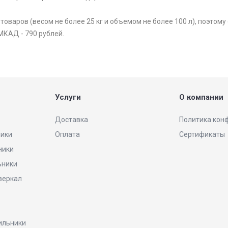
варов (весом не более 25 кг и объемом не более 100 л), поэтому 
МКАД - 790 рублей.
Услуги
О компании
Доставка
Политика кон
ники
Оплата
Сертификаты
ники
ьники
 зеркал
ильники