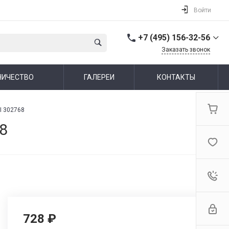
Войти
+7 (495) 156-32-56
Заказать звонок
+7 (495) 156-32-56
НИЧЕСТВО
ГАЛЕРЕИ
КОНТАКТЫ
г. Москва,
Алтуфьевское шоссе,
44
Пн-Пт: 10:00-19:00 Cб-Вс:
I 302768
Выходной
info@ideallux.ru
8
728 ₽