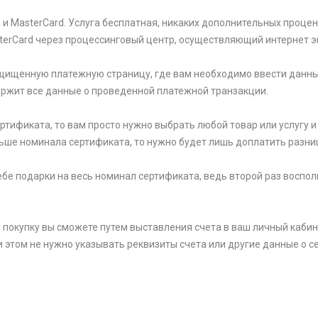
и MasterCard. Услуга бесплатная, никаких дополнительных процен
sterCard через процессинговый центр, осуществляющий интернет э
щищенную платежную страницу, где вам необходимо ввести данны
держит все данные о проведенной платежной транзакции.
тификата, то вам просто нужно выбрать любой товар или услугу и 
ьше номинала сертификата, то нужно будет лишь доплатить разни
 себе подарки на весь номинал сертификата, ведь второй раз вос
 покупку вы сможете путем выставления счета в ваш личный кабин
и этом не нужно указывать реквизиты счета или другие данные о се