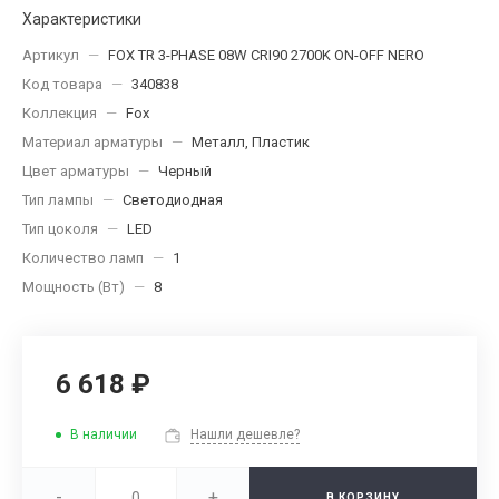
Характеристики
Артикул
—
FOX TR 3-PHASE 08W CRI90 2700K ON-OFF NERO
Код товара
—
340838
Коллекция
—
Fox
Материал арматуры
—
Металл, Пластик
Цвет арматуры
—
Черный
Тип лампы
—
Светодиодная
Тип цоколя
—
LED
Количество ламп
—
1
Мощность (Вт)
—
8
6 618 ₽
В наличии
Нашли дешевле?
-
+
В КОРЗИНУ