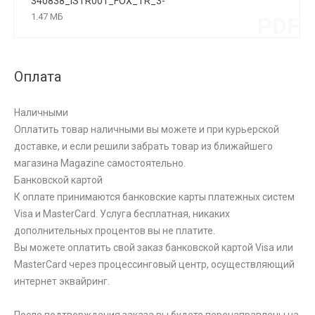
340838_ISTR001_FOX_TR_3-
PHASE_08W_CRI90_2700K_ON-OFF_NERO
1.47 МБ
PDF
Оплата
Наличными
Оплатить товар наличными вы можете и при курьерской
доставке, и если решили забрать товар из ближайшего
магазина Magazine самоcтоятельно.
Банковской картой
К оплате принимаются банковские карты платежных систем
Visa и MasterCard. Услуга бесплатная, никаких
дополнительных процентов вы не платите.
Вы можете оплатить свой заказ банковской картой Visa или
MasterCard через процессинговый центр, осуществляющий
интернет эквайринг.