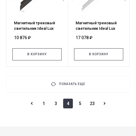
Магнитный трековый
Магнитный трековый
светильник Ideal Lux
светильник Ideal Lux
EGO WIDE 07W 4000K ON-
EGO WIDE 07W 3000K 1-
10 876 ₽
17 078 ₽
OFF NE 317960
10V BI 303796
В КОРЗИНУ
В КОРЗИНУ
ПОКАЗАТЬ ЕЩЕ
1
3
4
5
23