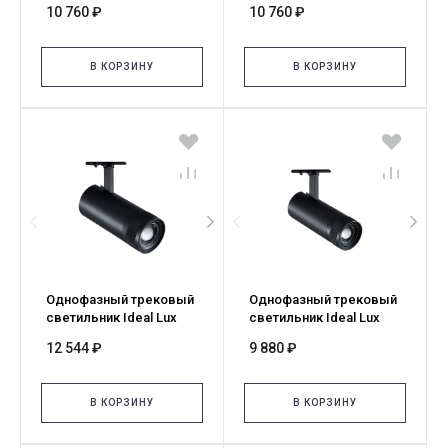
10 760 ₽
10 760 ₽
2700K ON-OFF BI 340807
2700K ON-OFF NE 340791
В КОРЗИНУ
В КОРЗИНУ
Однофазный трековый
Однофазный трековый
светильник Ideal Lux
светильник Ideal Lux
EOS TR 1-PHASE 25W
EOS TR 1-PHASE 15W
12 544 ₽
9 880 ₽
3000K ON-OFF NE 342740
3000K ON-OFF NE 337579
В КОРЗИНУ
В КОРЗИНУ