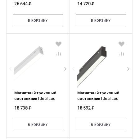
26 644 ₽
14 720 ₽
DALI NE 340609
OFF NE 322056
В КОРЗИНУ
В КОРЗИНУ
Магнитный трековый
Магнитный трековый
светильник Ideal Lux
светильник Ideal Lux
EGO WIDE 13W 3000K 1-
EGO WIDE 13W 3000K 1-
18 738 ₽
18 592 ₽
10V BI 303819
10V NE 303802
В КОРЗИНУ
В КОРЗИНУ