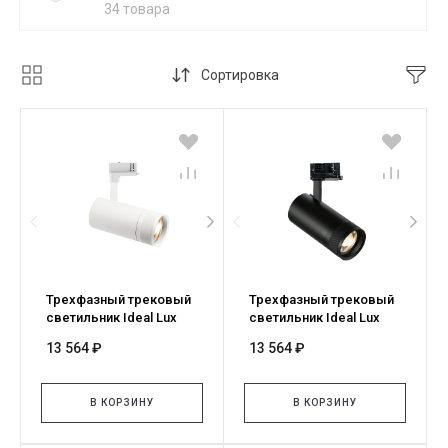
34 товара
Сортировка
Трехфазный трековый
Трехфазный трековый
светильник Ideal Lux
светильник Ideal Lux
EOS TR 3-PHASE 25W
EOS TR 3-PHASE 25W
13 564 ₽
13 564 ₽
4000K ON-OFF BI 322124
4000K ON-OFF NE 322100
В КОРЗИНУ
В КОРЗИНУ