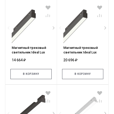
Магнитный трековый
Магнитный трековый
светильник Ideal Lux
светильник Ideal Lux
EGO WIDE 13W 2700K ON-
EGO WIDE 13W 2700K
14 664 ₽
20 696 ₽
OFF NE 340586
DALI NE 340562
В КОРЗИНУ
В КОРЗИНУ