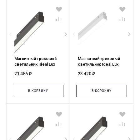
Магнитный трековый
Магнитный трековый
светильник Ideal Lux
светильник Ideal Lux
EGO WIDE 26W 4000K ON-
EGO WIDE 26W 3000K 1-
21 456 ₽
23 420 ₽
OFF NE 322070
10V BI 303833
В КОРЗИНУ
В КОРЗИНУ