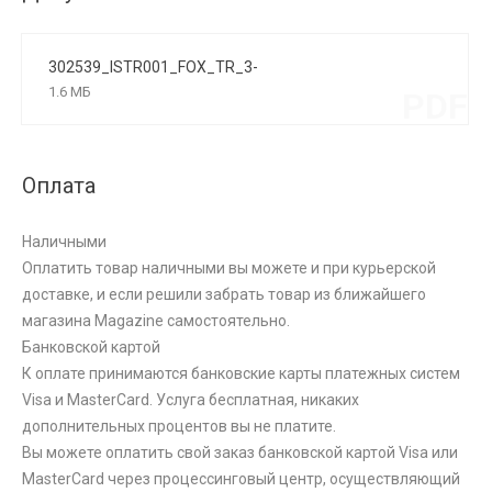
302539_ISTR001_FOX_TR_3-
PHASE_08W_CRI90_3000K_1-10V_NERO
1.6 МБ
PDF
Оплата
Наличными
Оплатить товар наличными вы можете и при курьерской
доставке, и если решили забрать товар из ближайшего
магазина Magazine самоcтоятельно.
Банковской картой
К оплате принимаются банковские карты платежных систем
Visa и MasterCard. Услуга бесплатная, никаких
дополнительных процентов вы не платите.
Вы можете оплатить свой заказ банковской картой Visa или
MasterCard через процессинговый центр, осуществляющий