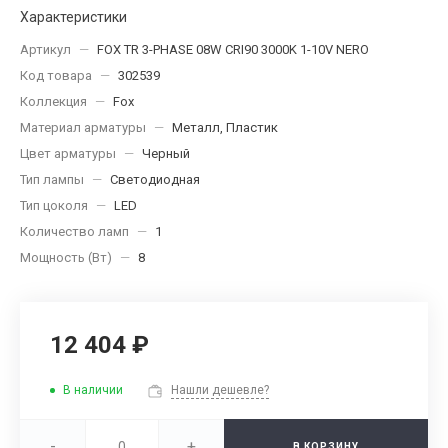
Характеристики
Артикул
—
FOX TR 3-PHASE 08W CRI90 3000K 1-10V NERO
Код товара
—
302539
Коллекция
—
Fox
Материал арматуры
—
Металл, Пластик
Цвет арматуры
—
Черный
Тип лампы
—
Светодиодная
Тип цоколя
—
LED
Количество ламп
—
1
Мощность (Вт)
—
8
12 404 ₽
В наличии
Нашли дешевле?
-
+
В КОРЗИНУ