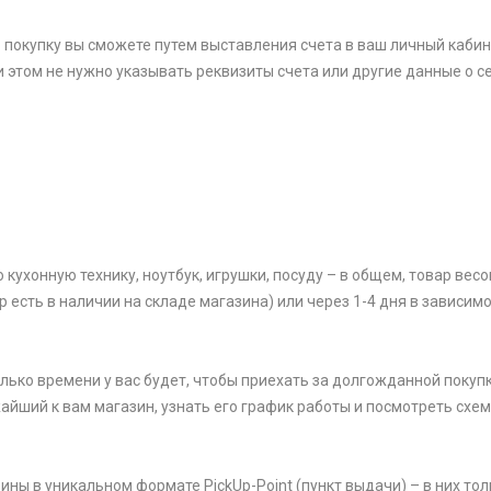
 покупку вы сможете путем выставления счета в ваш личный кабин
и этом не нужно указывать реквизиты счета или другие данные о се
ухонную технику, ноутбук, игрушки, посуду – в общем, товар весом
р есть в наличии на складе магазина) или через 1-4 дня в зависим
олько времени у вас будет, чтобы приехать за долгожданной покупк
жайший к вам магазин, узнать его график работы и посмотреть схем
ины в уникальном формате PickUp-Point (пункт выдачи) – в них тол