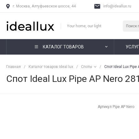
г. Москва, Алтуфьевское шоссе, 44
info@ideallux.ru
Your home, our light
КАТАЛОГ ТОВАРОВ
УСЛУ
Главная
/
Каталог товаров Ideal lux
/
Споты
/
Спот Ideal Lux Pipe
Спот Ideal Lux Pipe AP Nero 28
Артикул
Pipe AP Nero