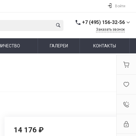
Войти
+7 (495) 156-32-56
Заказать звонок
+7 (495) 156-32-56
НИЧЕСТВО
ГАЛЕРЕИ
КОНТАКТЫ
г. Москва,
Алтуфьевское шоссе,
44
Пн-Пт: 10:00-19:00 Cб-Вс:
Выходной
info@ideallux.ru
14 176 ₽