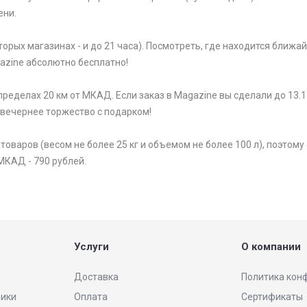
ени.
торых магазинах - и до 21 часа). Посмотреть, где находится ближ
gazine абсолютно бесплатно!
ределах 20 км от МКАД. Если заказ в Magazine вы сделали до 13.1
 вечернее торжество с подарком!
варов (весом не более 25 кг и объемом не более 100 л), поэтому 
МКАД - 790 рублей.
Услуги
О компании
Доставка
Политика кон
ники
Оплата
Сертификаты