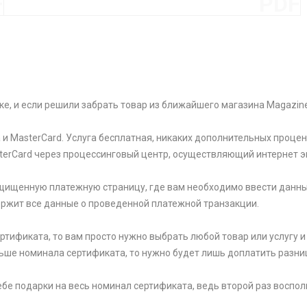
F
PDF
ке, и если решили забрать товар из ближайшего магазина Magazin
и MasterCard. Услуга бесплатная, никаких дополнительных процен
sterCard через процессинговый центр, осуществляющий интернет э
щищенную платежную страницу, где вам необходимо ввести данны
держит все данные о проведенной платежной транзакции.
тификата, то вам просто нужно выбрать любой товар или услугу и 
ьше номинала сертификата, то нужно будет лишь доплатить разни
 себе подарки на весь номинал сертификата, ведь второй раз вос