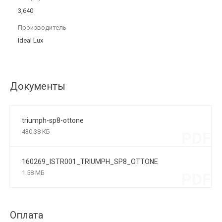
3,640
Производитель
Ideal Lux
Документы
triumph-sp8-ottone
430.38 КБ
PDF
160269_ISTR001_TRIUMPH_SP8_OTTONE
1.58 МБ
PDF
Оплата