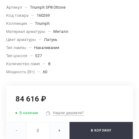
Артикул
—
Triumph SP8 Ottone
Код товара
—
160269
Коллекция
—
Triumph
Материал арматуры
—
Металл
Цвет арматуры
—
Латунь
Тип лампы
—
Накаливания
Тип цоколя
—
E27
Количество ламп
—
8
Мощность (Вт)
—
60
84 616 ₽
В наличии
Нашли дешевле?
-
+
В КОРЗИНУ