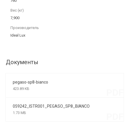
760
Вес (кг)
7,900
Производитель
Ideal Lux
Документы
pegaso-sp8-bianco
423.89 КБ
PDF
059242_ISTR001_PEGASO_SP8_BIANCO
1.73 МБ
PDF