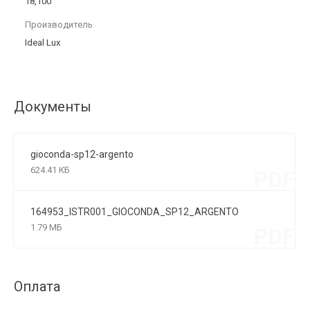
18,100
Производитель
Ideal Lux
Документы
gioconda-sp12-argento
624.41 КБ
PDF
164953_ISTR001_GIOCONDA_SP12_ARGENTO
1.79 МБ
PDF
Оплата