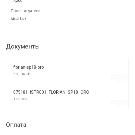
17,200
Производитель
Ideal Lux
Документы
florian-sp18-oro
553.04 КБ
PDF
075181_ISTR001_FLORIAN_SP18_ORO
1.83 МБ
PDF
Оплата