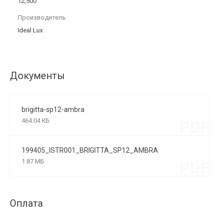
12,500
Производитель
Ideal Lux
Документы
brigitta-sp12-ambra
464.04 КБ
PDF
199405_ISTR001_BRIGITTA_SP12_AMBRA
1.87 МБ
PDF
Оплата