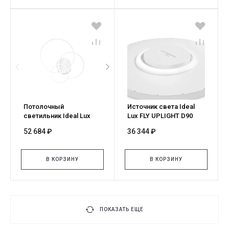
Потолочный
Источник света Ideal
светильник Ideal Lux
Lux FLY UPLIGHT D90
FRAME PL CERCHIO
4000K 270715
52 684 ₽
36 344 ₽
BIANCO 2700K 341309
В КОРЗИНУ
В КОРЗИНУ
ПОКАЗАТЬ ЕЩЕ