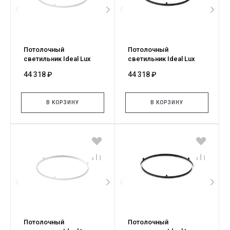
Потолочный
Потолочный
светильник Ideal Lux
светильник Ideal Lux
ORACLE SLIM PL D070
ORACLE SLIM PL D070
44 318 ₽
44 318 ₽
ROUND 4000K ON-OFF BI
ROUND 4000K ON-OFF NE
341958
341941
В КОРЗИНУ
В КОРЗИНУ
Потолочный
Потолочный