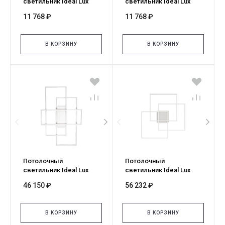
светильник Ideal Lux
светильник Ideal Lux
KUBIKO PL NERO 303314
KUBIKO PL BIANCO
11 768 ₽
11 768 ₽
303321
В КОРЗИНУ
В КОРЗИНУ
Потолочный
Потолочный
светильник Ideal Lux
светильник Ideal Lux
FRAME PL RETTANGOLO
FRAME PL QUADRATO
46 150 ₽
56 232 ₽
BIANCO 2700K 341323
BIANCO 2700K 341316
В КОРЗИНУ
В КОРЗИНУ