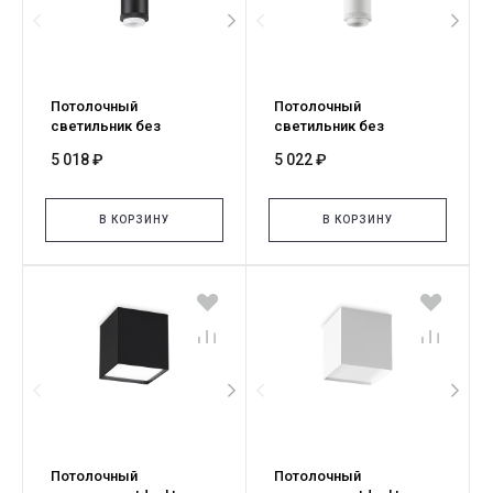
Потолочный
Потолочный
светильник без
светильник без
абажура Ideal Lux MIX
абажура Ideal Lux MIX
5 018 ₽
5 022 ₽
UP MPL1 NERO 292830
UP MPL1 BIANCO 292847
В КОРЗИНУ
В КОРЗИНУ
Потолочный
Потолочный