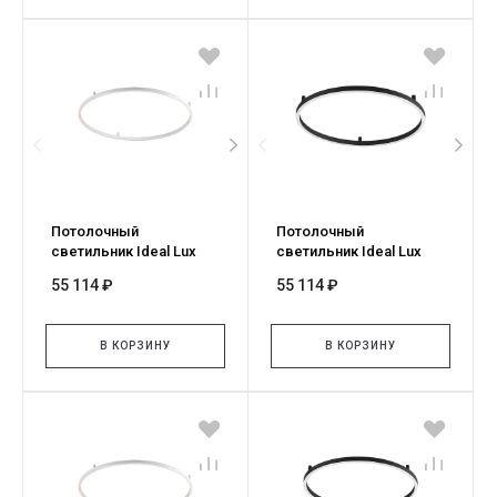
Потолочный
Потолочный
светильник Ideal Lux
светильник Ideal Lux
ORACLE SLIM PL D090
ORACLE SLIM PL D090
55 114 ₽
55 114 ₽
ROUND 2700K ON-OFF BI
ROUND 2700K ON-OFF NE
341972
341965
В КОРЗИНУ
В КОРЗИНУ