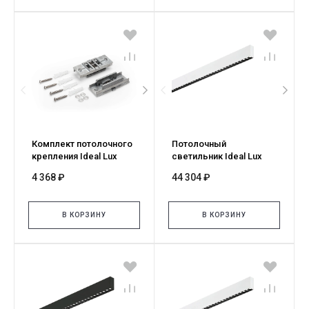
Комплект потолочного
Потолочный
крепления Ideal Lux
светильник Ideal Lux
STEEL D35 KIT
STEEL SP2 D35 BI-
4 368 ₽
44 304 ₽
MONTAGGIO SOFFITTO
EMISSION ACCENT
270210
4000K BIANCO 267159
В КОРЗИНУ
В КОРЗИНУ