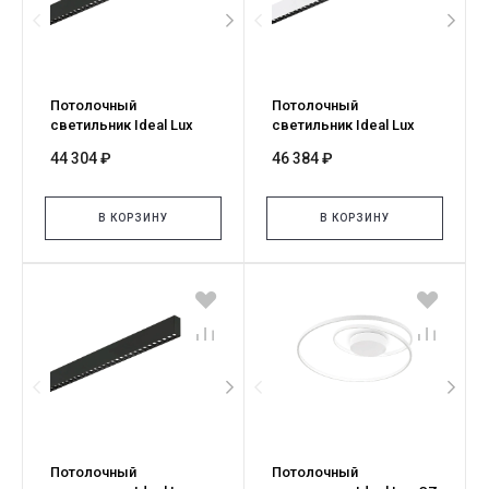
Потолочный
Потолочный
светильник Ideal Lux
светильник Ideal Lux
STEEL SP2 D35 BI-
STEEL SP2 D35 BI-
44 304 ₽
46 384 ₽
EMISSION ACCENT
EMISSION ACCENT
4000K NERO 270173
3000K BIANCO 270180
В КОРЗИНУ
В КОРЗИНУ
Потолочный
Потолочный