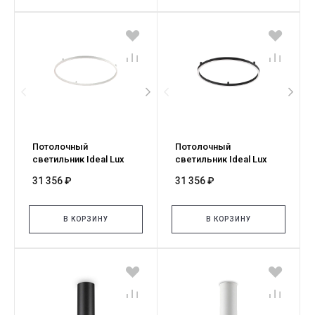
Потолочный
Потолочный
светильник Ideal Lux
светильник Ideal Lux
ORACLE SLIM PL D050
ORACLE SLIM PL D050
31 356 ₽
31 356 ₽
ROUND 2700K ON-OFF BI
ROUND 2700K ON-OFF NE
341897
341880
В КОРЗИНУ
В КОРЗИНУ