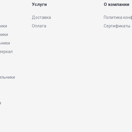
Услуги
О компании
Доставка
Политика кон
ники
Оплата
Сертификаты
ники
ьники
 зеркал
ильники
а