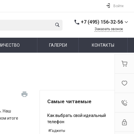
Войти
+7 (495) 156-32-56
Заказать звонок
+7 (495) 156-32-56
НИЧЕСТВО
ГАЛЕРЕИ
КОНТАКТЫ
г. Москва,
Алтуфьевское шоссе,
44
Пн-Пт: 10:00-19:00 Cб-Вс:
Выходной
info@ideallux.ru
Самые читаемые
ь. Наш
Как выбрать свой идеальный
ном итоге
телефон
#Гаджеты