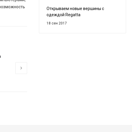
 возможность
Открываем новые вершины с
одеждой Regatta
18 сен 2017
а
В ТРЕНДЕ! Главные цвета сезона 
коллекции!
15 сен 2017