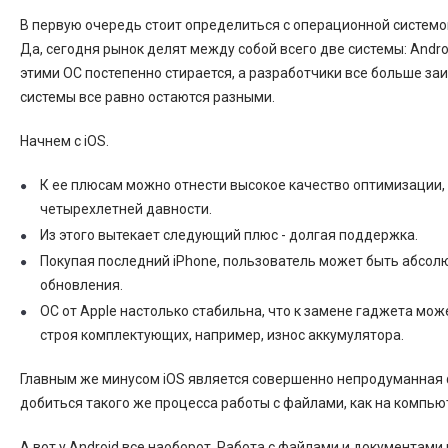
В первую очередь стоит определиться с операционной системой -
Да, сегодня рынок делят между собой всего две системы: Androi
этими ОС постепенно стирается, а разработчики все больше за
системы все равно остаются разными.
Начнем с iOS.
К ее плюсам можно отнести высокое качество оптимизации,
четырехлетней давности.
Из этого вытекает следующий плюс - долгая поддержка.
Покупая последний iPhone, пользователь может быть абсолют
обновления.
ОС от Apple настолько стабильна, что к замене гаджета мо
строя комплектующих, например, износ аккумулятора.
Главным же минусом iOS является совершенно непродуманная ф
добиться такого же процесса работы с файлами, как на компьют
А вот у Android все наоборот. Работа с файлами и документами