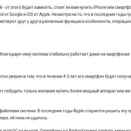
 от этого будет зависеть, стоит ли вам купить iPhone или смартфо
d от Google и iOS от Apple. Несмотря на то, что в последние годы 
имствуют друг у друга различные функции и особенности, операци
 благодаря чему система стабильно работает даже на смартфонах
но уверен в том, что в течение 4-5 лет его смартфон будет получ
жет побудить только желание купить более мощный аппарат или же
айловая система. В последние годы Apple старается решить эту п
ере, ей пока не удалось.
 в этой ОС на высоте. Смартфоны на Android можно назвать мини-