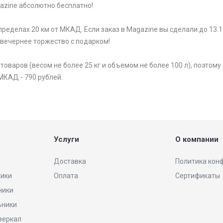
gazine абсолютно бесплатно!
ределах 20 км от МКАД. Если заказ в Magazine вы сделали до 13.1
 вечернее торжество с подарком!
варов (весом не более 25 кг и объемом не более 100 л), поэтому 
МКАД - 790 рублей.
Услуги
О компании
Доставка
Политика кон
ники
Оплата
Сертификаты
ники
ьники
 зеркал