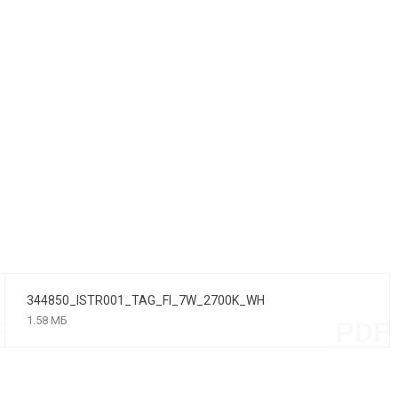
344850_ISTR001_TAG_FI_7W_2700K_WH
1.58 МБ
F
PDF