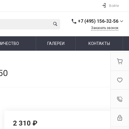
Войти
+7 (495) 156-32-56
Заказать звонок
+7 (495) 156-32-56
НИЧЕСТВО
ГАЛЕРЕИ
КОНТАКТЫ
г. Москва,
Алтуфьевское шоссе,
44
Пн-Пт: 10:00-19:00 Cб-Вс:
Выходной
info@ideallux.ru
50
2 310 ₽