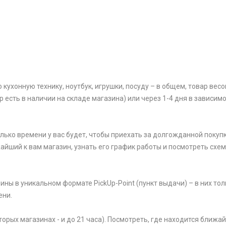
ухонную технику, ноутбук, игрушки, посуду – в общем, товар весом
р есть в наличии на складе магазина) или через 1-4 дня в зависим
олько времени у вас будет, чтобы приехать за долгожданной покупк
жайший к вам магазин, узнать его график работы и посмотреть схем
ины в уникальном формате PickUp-Point (пункт выдачи) – в них тол
ени.
торых магазинах - и до 21 часа). Посмотреть, где находится ближ