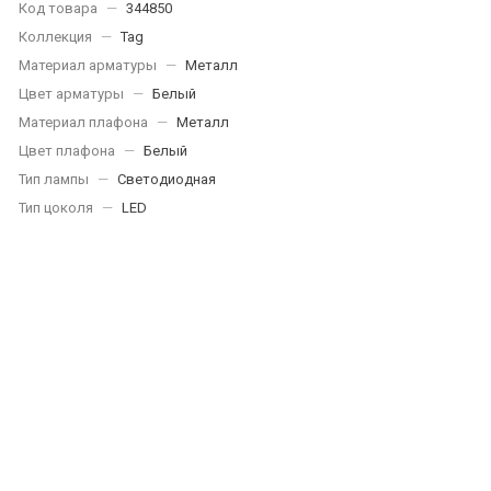
Код товара
—
344850
Коллекция
—
Tag
Материал арматуры
—
Металл
Цвет арматуры
—
Белый
Материал плафона
—
Металл
Цвет плафона
—
Белый
Тип лампы
—
Светодиодная
Тип цоколя
—
LED