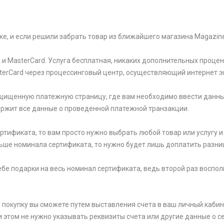
ке, и если решили забрать товар из ближайшего магазина Magazin
и MasterCard. Услуга бесплатная, никаких дополнительных процен
sterCard через процессинговый центр, осуществляющий интернет э
щищенную платежную страницу, где вам необходимо ввести данны
держит все данные о проведенной платежной транзакции.
тификата, то вам просто нужно выбрать любой товар или услугу и 
ьше номинала сертификата, то нужно будет лишь доплатить разни
 себе подарки на весь номинал сертификата, ведь второй раз вос
 покупку вы сможете путем выставления счета в ваш личный кабин
и этом не нужно указывать реквизиты счета или другие данные о се