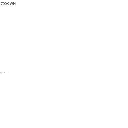
 2700K WH
дная