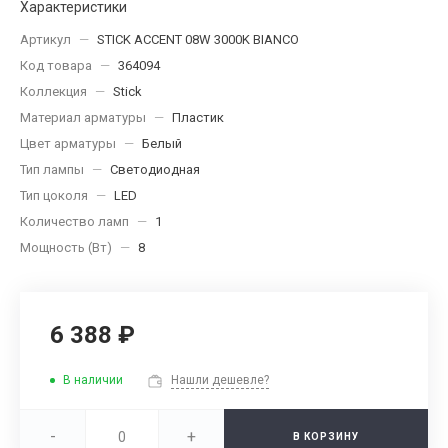
Характеристики
Артикул
—
STICK ACCENT 08W 3000K BIANCO
Код товара
—
364094
Коллекция
—
Stick
Материал арматуры
—
Пластик
Цвет арматуры
—
Белый
Тип лампы
—
Светодиодная
Тип цоколя
—
LED
Количество ламп
—
1
Мощность (Вт)
—
8
6 388 ₽
В наличии
Нашли дешевле?
-
+
В КОРЗИНУ