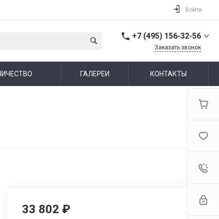
Войти
+7 (495) 156-32-56
Заказать звонок
+7 (495) 156-32-56
НИЧЕСТВО
ГАЛЕРЕИ
КОНТАКТЫ
г. Москва,
Алтуфьевское шоссе,
44
Пн-Пт: 10:00-19:00 Cб-Вс:
Выходной
info@ideallux.ru
33 802 ₽