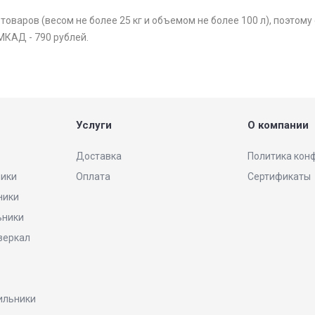
варов (весом не более 25 кг и объемом не более 100 л), поэтому 
МКАД - 790 рублей.
Услуги
О компании
Доставка
Политика кон
ники
Оплата
Сертификаты
ники
ьники
 зеркал
ильники