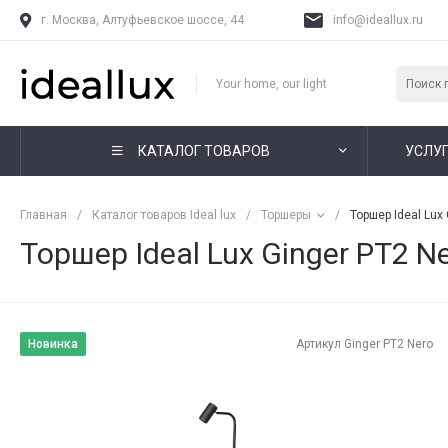
г. Москва, Алтуфьевское шоссе, 44
info@ideallux.ru
Your home, our light
КАТАЛОГ ТОВАРОВ
УСЛУ
Главная
/
Каталог товаров Ideal lux
/
Торшеры
/
Торшер Ideal Lux
Торшер Ideal Lux Ginger PT2 N
Новинка
Артикул
Ginger PT2 Nero