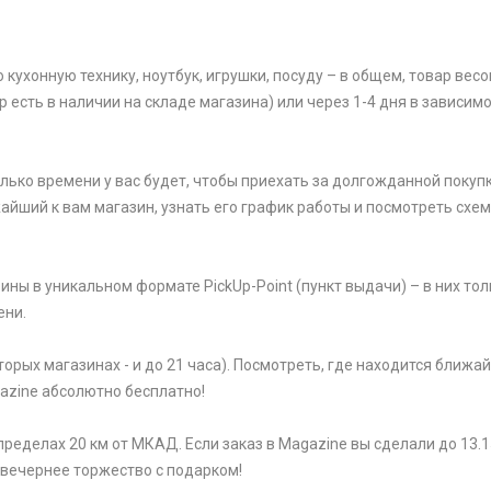
ухонную технику, ноутбук, игрушки, посуду – в общем, товар весом
р есть в наличии на складе магазина) или через 1-4 дня в зависим
олько времени у вас будет, чтобы приехать за долгожданной покупк
жайший к вам магазин, узнать его график работы и посмотреть схем
ины в уникальном формате PickUp-Point (пункт выдачи) – в них тол
ени.
торых магазинах - и до 21 часа). Посмотреть, где находится ближ
gazine абсолютно бесплатно!
ределах 20 км от МКАД. Если заказ в Magazine вы сделали до 13.1
 вечернее торжество с подарком!