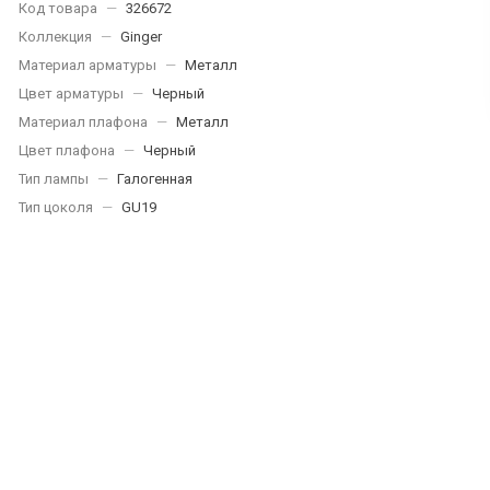
Код товара
—
326672
Коллекция
—
Ginger
Материал арматуры
—
Металл
Цвет арматуры
—
Черный
Материал плафона
—
Металл
Цвет плафона
—
Черный
Тип лампы
—
Галогенная
Тип цоколя
—
GU19