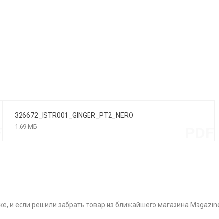
326672_ISTR001_GINGER_PT2_NERO
1.69 МБ
F
PDF
ке, и если решили забрать товар из ближайшего магазина Magazin