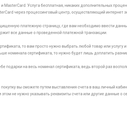
и MasterCard. Услуга бесплатная, никаких дополнительных процен
sterCard через процессинговый центр, осуществляющий интернет э
щищенную платежную страницу, где вам необходимо ввести данны
держит все данные о проведенной платежной транзакции.
тификата, то вам просто нужно выбрать любой товар или услугу и 
ьше номинала сертификата, то нужно будет лишь доплатить разни
 себе подарки на весь номинал сертификата, ведь второй раз вос
 покупку вы сможете путем выставления счета в ваш личный кабин
и этом не нужно указывать реквизиты счета или другие данные о се