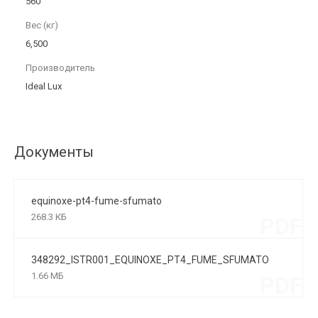
560
Вес (кг)
6,500
Производитель
Ideal Lux
Документы
equinoxe-pt4-fume-sfumato
268.3 КБ
PDF
348292_ISTR001_EQUINOXE_PT4_FUME_SFUMATO
1.66 МБ
PDF