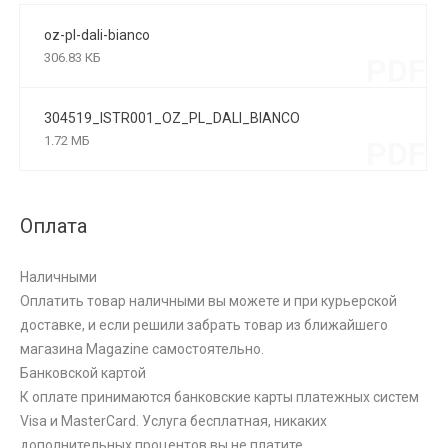
oz-pl-dali-bianco
306.83 КБ
PDF
304519_ISTR001_OZ_PL_DALI_BIANCO
1.72 МБ
PDF
Оплата
Наличными
Оплатить товар наличными вы можете и при курьерской
доставке, и если решили забрать товар из ближайшего
магазина Magazine самоcтоятельно.
Банковской картой
К оплате принимаются банковские карты платежных систем
Visa и MasterCard. Услуга бесплатная, никаких
дополнительных процентов вы не платите.