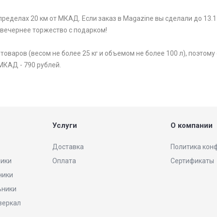
ределах 20 км от МКАД. Если заказ в Magazine вы сделали до 13.1
 вечернее торжество с подарком!
варов (весом не более 25 кг и объемом не более 100 л), поэтому 
МКАД - 790 рублей.
Услуги
О компании
Доставка
Политика кон
ники
Оплата
Сертификаты
ники
ьники
 зеркал