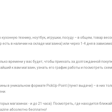
ухонную технику, ноутбук, игрушки, посуду – в общем, товар весом
р есть в наличии на складе магазина) или через 1-4 дня в зависим
олько времени у вас будет, чтобы приехать за долгожданной покупк
жайший к вам магазин, узнать его график работы и посмотреть схем
ины в уникальном формате PickUp-Point (пункт выдачи) – в них тол
ени.
торых магазинах - и до 21 часа). Посмотреть, где находится ближ
gazine абсолютно бесплатно!