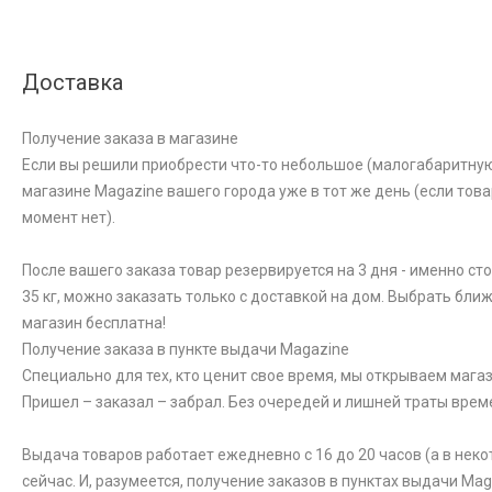
Доставка
Получение заказа в магазине
Если вы решили приобрести что-то небольшое (малогабаритную к
магазине Magazine вашего города уже в тот же день (если това
момент нет).
После вашего заказа товар резервируется на 3 дня - именно ст
35 кг, можно заказать только с доставкой на дом. Выбрать бли
магазин бесплатна!
Получение заказа в пункте выдачи Magazine
Специально для тех, кто ценит свое время, мы открываем магаз
Пришел – заказал – забрал. Без очередей и лишней траты врем
Выдача товаров работает ежедневно с 16 до 20 часов (а в неко
сейчас. И, разумеется, получение заказов в пунктах выдачи Ma