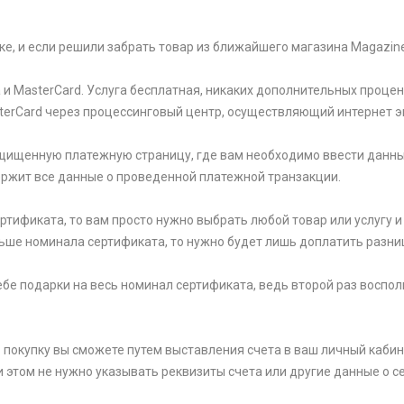
ке, и если решили забрать товар из ближайшего магазина Magazin
и MasterCard. Услуга бесплатная, никаких дополнительных процен
sterCard через процессинговый центр, осуществляющий интернет э
щищенную платежную страницу, где вам необходимо ввести данны
держит все данные о проведенной платежной транзакции.
тификата, то вам просто нужно выбрать любой товар или услугу и 
ьше номинала сертификата, то нужно будет лишь доплатить разни
 себе подарки на весь номинал сертификата, ведь второй раз вос
 покупку вы сможете путем выставления счета в ваш личный кабин
и этом не нужно указывать реквизиты счета или другие данные о се