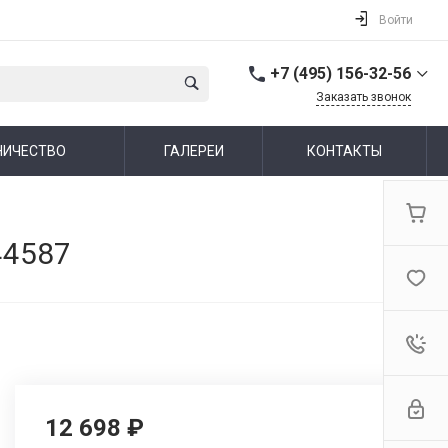
Войти
+7 (495) 156-32-56
Заказать звонок
+7 (495) 156-32-56
НИЧЕСТВО
ГАЛЕРЕИ
КОНТАКТЫ
г. Москва,
Алтуфьевское шоссе,
44
Пн-Пт: 10:00-19:00 Cб-Вс:
Выходной
info@ideallux.ru
44587
12 698 ₽