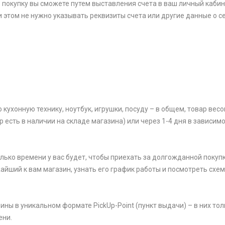
 покупку вы сможете путем выставления счета в ваш личный кабин
и этом не нужно указывать реквизиты счета или другие данные о се
ухонную технику, ноутбук, игрушки, посуду – в общем, товар весом
р есть в наличии на складе магазина) или через 1-4 дня в зависим
олько времени у вас будет, чтобы приехать за долгожданной покупк
жайший к вам магазин, узнать его график работы и посмотреть схем
ины в уникальном формате PickUp-Point (пункт выдачи) – в них тол
ени.