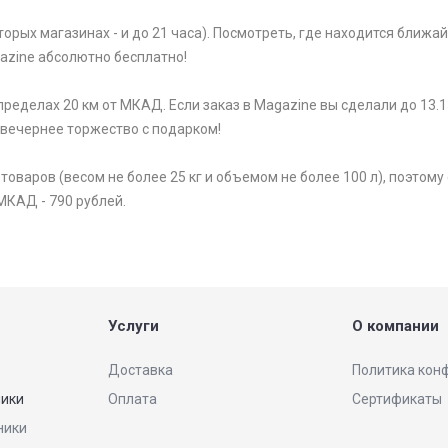
торых магазинах - и до 21 часа). Посмотреть, где находится ближ
gazine абсолютно бесплатно!
ределах 20 км от МКАД. Если заказ в Magazine вы сделали до 13.1
 вечернее торжество с подарком!
варов (весом не более 25 кг и объемом не более 100 л), поэтому 
МКАД - 790 рублей.
Услуги
О компании
Доставка
Политика кон
ники
Оплата
Сертификаты
ники