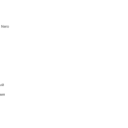
 Nero
ый
ния