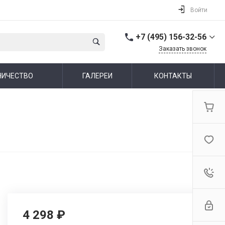
Войти
+7 (495) 156-32-56
Заказать звонок
+7 (495) 156-32-56
НИЧЕСТВО
ГАЛЕРЕИ
КОНТАКТЫ
г. Москва,
Алтуфьевское шоссе,
44
Пн-Пт: 10:00-19:00 Cб-Вс:
Выходной
info@ideallux.ru
4 298 ₽