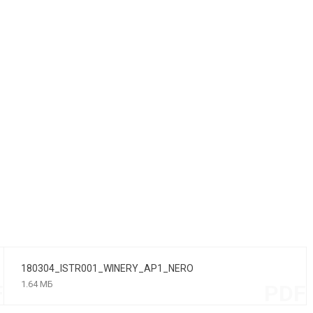
180304_ISTR001_WINERY_AP1_NERO
1.64 МБ
F
PDF