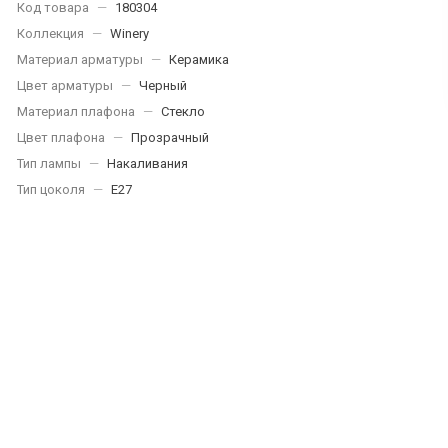
Код товара
—
180304
Коллекция
—
Winery
Материал арматуры
—
Керамика
Цвет арматуры
—
Черный
Материал плафона
—
Стекло
Цвет плафона
—
Прозрачный
Тип лампы
—
Накаливания
Тип цоколя
—
E27