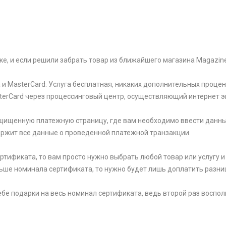
ке, и если решили забрать товар из ближайшего магазина Magazin
и MasterCard. Услуга бесплатная, никаких дополнительных процен
sterCard через процессинговый центр, осуществляющий интернет э
щищенную платежную страницу, где вам необходимо ввести данны
держит все данные о проведенной платежной транзакции.
тификата, то вам просто нужно выбрать любой товар или услугу и 
ьше номинала сертификата, то нужно будет лишь доплатить разни
 себе подарки на весь номинал сертификата, ведь второй раз вос