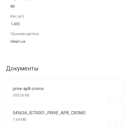
80
Вес (кг)
1,420
Производитель
Ideal Lux
Документы
prive-ap8-cromo
305.26 КБ
PDF
045634_ISTR001_PRIVE_AP8_CROMO
1.64 МБ
PDF