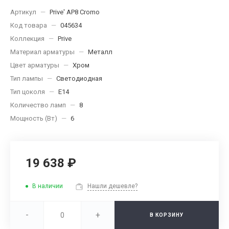
Артикул
—
Prive' AP8 Cromo
Код товара
—
045634
Коллекция
—
Prive
Материал арматуры
—
Металл
Цвет арматуры
—
Хром
Тип лампы
—
Светодиодная
Тип цоколя
—
E14
Количество ламп
—
8
Мощность (Вт)
—
6
19 638 ₽
В наличии
Нашли дешевле?
-
+
В КОРЗИНУ