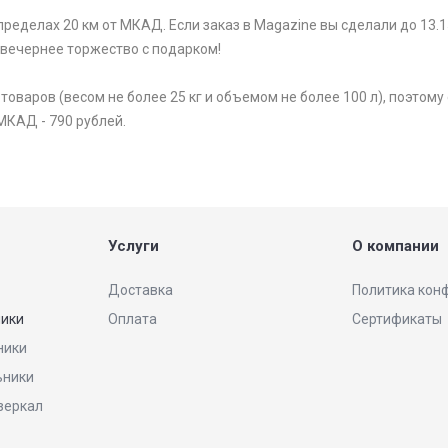
ределах 20 км от МКАД. Если заказ в Magazine вы сделали до 13.1
 вечернее торжество с подарком!
варов (весом не более 25 кг и объемом не более 100 л), поэтому 
МКАД - 790 рублей.
Услуги
О компании
Доставка
Политика кон
ники
Оплата
Сертификаты
ники
ьники
 зеркал