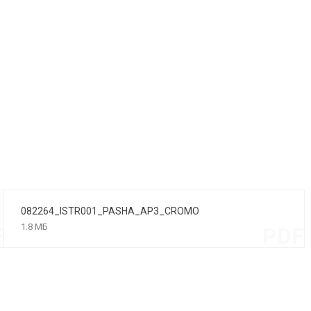
082264_ISTR001_PASHA_AP3_CROMO
1.8 МБ
F
PDF