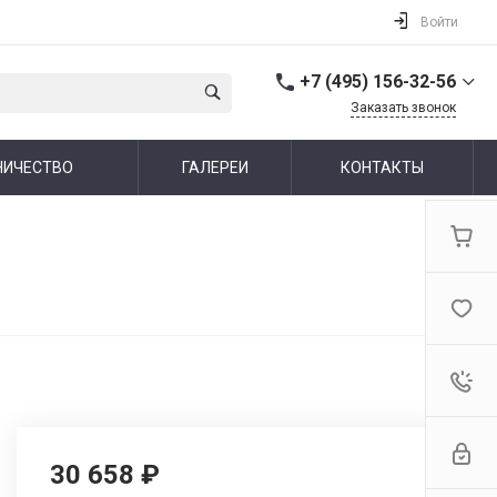
Войти
+7 (495) 156-32-56
Заказать звонок
+7 (495) 156-32-56
НИЧЕСТВО
ГАЛЕРЕИ
КОНТАКТЫ
г. Москва,
Алтуфьевское шоссе,
44
Пн-Пт: 10:00-19:00 Cб-Вс:
Выходной
info@ideallux.ru
30 658 ₽