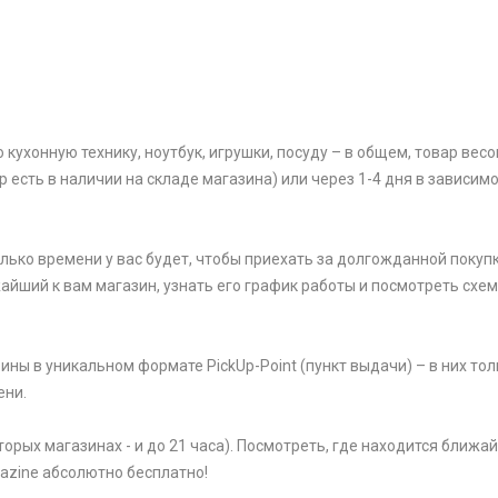
ухонную технику, ноутбук, игрушки, посуду – в общем, товар весом
р есть в наличии на складе магазина) или через 1-4 дня в зависим
олько времени у вас будет, чтобы приехать за долгожданной покупк
жайший к вам магазин, узнать его график работы и посмотреть схем
ины в уникальном формате PickUp-Point (пункт выдачи) – в них тол
ени.
торых магазинах - и до 21 часа). Посмотреть, где находится ближ
gazine абсолютно бесплатно!