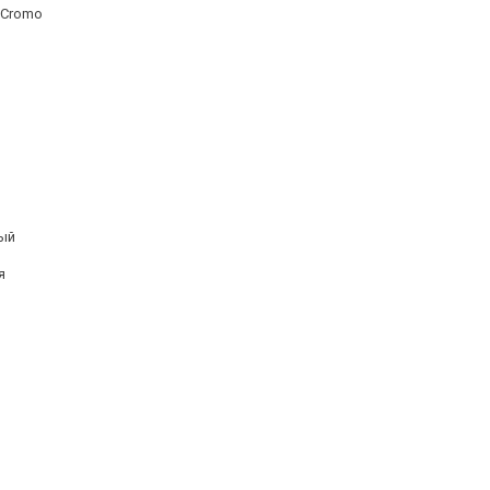
 Cromo
ый
я