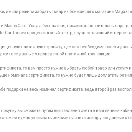
ке, и если решили забрать товар из ближайшего магазина Magazin
и MasterCard. Услуга бесплатная, никаких дополнительных процен
sterCard через процессинговый центр, осуществляющий интернет э
щищенную платежную страницу, где вам необходимо ввести данны
держит все данные о проведенной платежной транзакции.
тификата, то вам просто нужно выбрать любой товар или услугу и 
ьше номинала сертификата, то нужно будет лишь доплатить разни
 себе подарки на весь номинал сертификата, ведь второй раз вос
 покупку вы сможете путем выставления счета в ваш личный кабин
и этом не нужно указывать реквизиты счета или другие данные о се