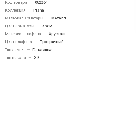
Код товара
—
082264
Коллекция
—
Pasha
Материал арматуры
—
Металл
Цвет арматуры
—
Хром
Материал плафона
—
Хрусталь
Цвет плафона
—
Прозрачный
Тип лампы
—
Галогенная
Тип цоколя
—
G9