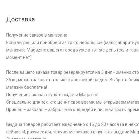
Доставка
Получение заказа в магазине
Если вы решили приобрести что-то небольшое (малогабаритную к
магазине Magazine вашего города уже в тот же день (если това
момент нет).
После вашего заказа товар резервируется на 3 дня - именно ст
35 кг, можно заказать только с доставкой на дом. Выбрать бли
магазин бесплатна!
Получение заказа в пункте выдачи Magazine
Специально для тех, кто ценит свое время, мы открываем магаз
Пришел – заказал – забрал. Без очередей и лишней траты врем
Выдача товаров работает ежедневно с 16 до 20 часов (а в неко
сейчас. И, разумеется, получение заказов в пунктах выдачи Ma