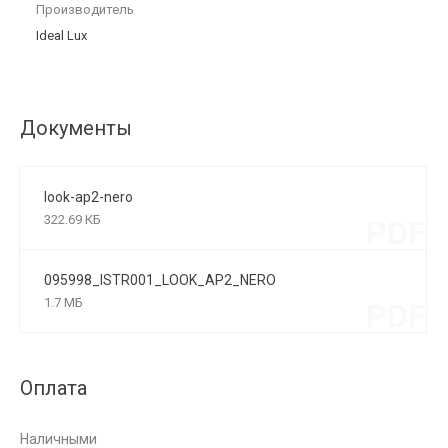
Производитель
Ideal Lux
Документы
look-ap2-nero
322.69 КБ
PDF
095998_ISTR001_LOOK_AP2_NERO
1.7 МБ
PDF
Оплата
Наличными