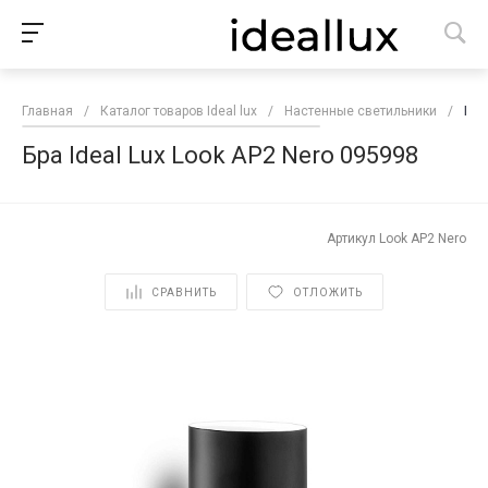
Главная
/
Каталог товаров Ideal lux
/
Настенные светильники
/
Бра
Бра Ideal Lux Look AP2 Nero 095998
Артикул
Look AP2 Nero
СРАВНИТЬ
ОТЛОЖИТЬ