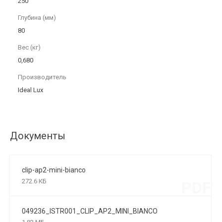
250
Глубина (мм)
80
Вес (кг)
0,680
Производитель
Ideal Lux
Документы
clip-ap2-mini-bianco
272.6 КБ
PDF
049236_ISTR001_CLIP_AP2_MINI_BIANCO