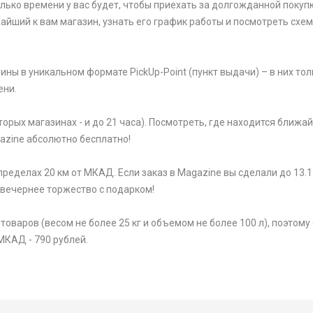
олько времени у вас будет, чтобы приехать за долгожданной покупк
жайший к вам магазин, узнать его график работы и посмотреть схем
ины в уникальном формате PickUp-Point (пункт выдачи) – в них тол
ени.
торых магазинах - и до 21 часа). Посмотреть, где находится ближ
gazine абсолютно бесплатно!
ределах 20 км от МКАД. Если заказ в Magazine вы сделали до 13.1
 вечернее торжество с подарком!
варов (весом не более 25 кг и объемом не более 100 л), поэтому 
МКАД - 790 рублей.