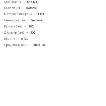
Код товара
—
046471
Коллекция
—
Dorsale
Материал плафона
—
ПВХ
Цвет плафона
—
Черный
Высота (мм)
—
300
Диаметр (мм)
—
400
Вес (кг)
—
0,430
Производитель
—
Ideal Lux