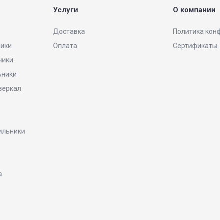
Услуги
О компании
Доставка
Политика кон
ники
Оплата
Сертификаты
ники
ьники
 зеркал
ильники
а