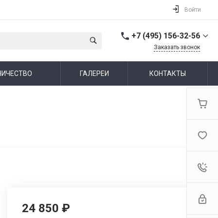
Войти
+7 (495) 156-32-56
Заказать звонок
+7 (495) 156-32-56
НИЧЕСТВО
ГАЛЕРЕИ
КОНТАКТЫ
г. Москва,
Алтуфьевское шоссе,
44
Пн-Пт: 10:00-19:00 Cб-Вс:
Выходной
info@ideallux.ru
24 850 ₽