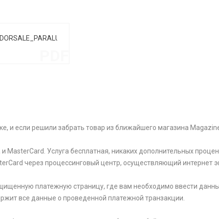
_DORSALE_PARALUME_PT1_BIANCO
PDF
ке, и если решили забрать товар из ближайшего магазина Magazin
и MasterCard. Услуга бесплатная, никаких дополнительных процен
sterCard через процессинговый центр, осуществляющий интернет э
щищенную платежную страницу, где вам необходимо ввести данны
держит все данные о проведенной платежной транзакции.