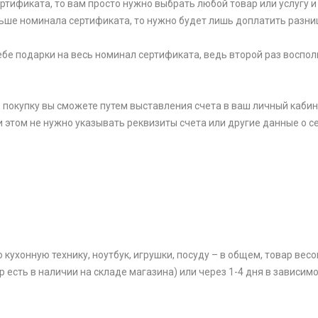
тификата, то вам просто нужно выбрать любой товар или услугу и 
ьше номинала сертификата, то нужно будет лишь доплатить разни
 себе подарки на весь номинал сертификата, ведь второй раз вос
 покупку вы сможете путем выставления счета в ваш личный кабин
и этом не нужно указывать реквизиты счета или другие данные о се
ухонную технику, ноутбук, игрушки, посуду – в общем, товар весом
р есть в наличии на складе магазина) или через 1-4 дня в зависим